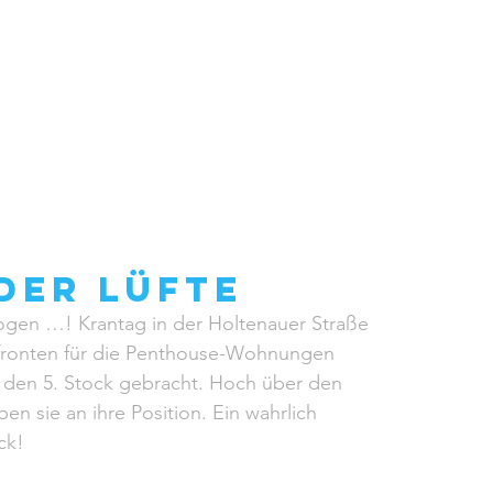
ERTUNG
ÜBER UNS
IMMOBILIEN
GEWERBE
HOME STAGING
DER LÜFTE
ogen …! Krantag in der Holtenauer Straße 
rfronten für die Penthouse-Wohnungen 
 den 5. Stock gebracht. Hoch über den 
n sie an ihre Position. Ein wahrlich 
ck!