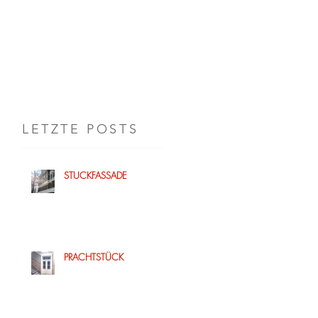
+49 171 31 68 213‬
TIPPGEBER-BONUS
NEWS
IMPRESSUM
LETZTE POSTS
STUCKFASSADE
PRACHTSTÜCK