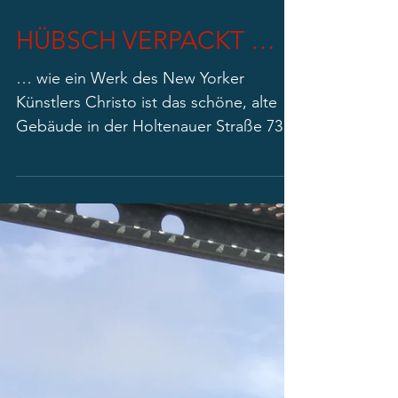
HÜBSCH VERPACKT …
… wie ein Werk des New Yorker
Künstlers Christo ist das schöne, alte
Gebäude in der Holtenauer Straße 73.
Draußen und drinnen wird emsig...