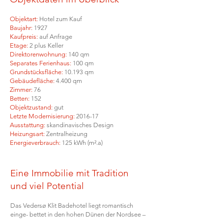
Objektart:
Hotel zum Kauf
Baujahr:
1927
Kaufpreis:
auf Anfrage
Etage:
2 plus Keller
Direktorenwohnung:
140 qm
Separates Ferienhaus:
100 qm
Grundstücksfläche:
10.193 qm
Gebäudefläche:
4.400 qm
Zimmer:
76
Betten:
152
Objektzustand:
gut
Letzte Modernisierung:
2016-17
Ausstattung:
skandinavisches Design
Heizungsart:
Zentralheizung
Energieverbrauch:
125 kWh (m².a)
Eine Immobilie mit Tradition
und viel Potential
Das Vedersø Klit Badehotel liegt romantisch
einge- bettet in den hohen Dünen der Nordsee –