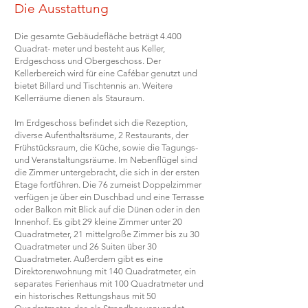
Die Ausstattung
Die gesamte Gebäudefläche beträgt 4.400
Quadrat- meter und besteht aus Keller,
Erdgeschoss und Obergeschoss. Der
Kellerbereich wird für eine Cafébar genutzt und
bietet Billard und Tischtennis an. Weitere
Kellerräume dienen als Stauraum.
Im Erdgeschoss befindet sich die Rezeption,
diverse Aufenthaltsräume, 2 Restaurants, der
Frühstücksraum, die Küche, sowie die Tagungs-
und Veranstaltungsräume. Im Nebenflügel sind
die Zimmer untergebracht, die sich in der ersten
Etage fortführen. Die 76 zumeist Doppelzimmer
verfügen je über ein Duschbad und eine Terrasse
oder Balkon mit Blick auf die Dünen oder in den
Innenhof. Es gibt 29 kleine Zimmer unter 20
Quadratmeter, 21 mittelgroße Zimmer bis zu 30
Quadratmeter und 26 Suiten über 30
Quadratmeter. Außerdem gibt es eine
Direktorenwohnung mit 140 Quadratmeter, ein
separates Ferienhaus mit 100 Quadratmeter und
ein historisches Rettungshaus mit 50