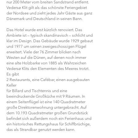
nur 200 Meter vom breiten Sandstrand entfernt.
Vedersø Klit gilt als das schönste Feriengebiet
der Nordsee und zieht jedes Jahr Gäste aus ganz
Dänemark und Deutschland in seinen Bann.
Das Hotel wurde erst kürzlich renoviert. Das
Ambiete ist – typisch skandinavisch – schlicht und
klar im Design. Das Gebäude wurde 1929 gebaut
und 1977 um seinen zweigeschossigen Flügel
erweitert. Viele der 76 Zimmer blicken nach
Westen auf die Dünen, auf denen noch immer
eine alte Holzbarke von 1885 als Wahrzeichen
Vedersø Klits den Elementen des Meeres trotzt.
Es gibt
2 Restaurants, eine Cafébar, einen ausgebauten
Keller
für Billard und Tischtennis und eine
beeindruckende Großküche mit 9 Räumen. In
einem Seitenflügel ist eine 140 Quadratmeter
große Direktorenwohnung untergebracht. Auf
dem 10.193 Quadratmeter großen Grundstück
befindet sich außerdem noch ein Ferienhaus und
ein historisches Rettungshaus für Schiffbrüchige,
das als Strandbar genutzt werden kann.