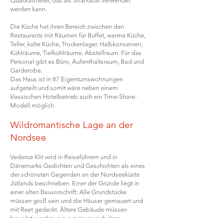
Quadratmeter, das als Strandbar verwendet
werden kann.
Die Küche hat ihren Bereich zwischen den
Restaurants mit Räumen für Buffet, warme Küche,
Teller, kalte Küche, Trockenlager, Halbkonserven,
Kühlräume, Tiefkühlräume, Abstellraum. Für das
Personal gibt es Büro, Aufenthaltsraum, Bad und
Garderobe.
Das Haus ist in 87 Eigentumswohnungen
aufgeteilt und somit wäre neben einem
klassischen Hotelbetrieb auch ein Time-Share-
Modell möglich
.
Wildromantische Lage an der
Nordsee
Vedersø Klit wird in Reiseführern und in
Dänemarks Gedichten und Geschichten als eines
der schönsten Gegenden an der Nordseeküste
Jütlands beschrieben. Einer der Gründe liegt in
einer alten Bauvorschrift: Alle Grundstücke
müssen groß sein und die Häuser gemauert und
mit Reet gedeckt. Ältere Gebäude müssen