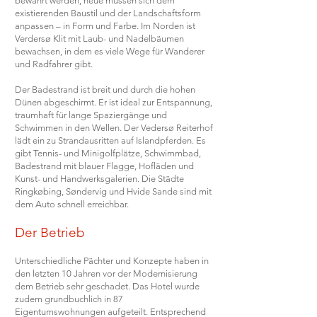
bewahrt werden, neue müssen sich dem
existierenden Baustil und der Landschaftsform
anpassen – in Form und Farbe. Im Norden ist
Verdersø Klit mit Laub- und Nadelbäumen
bewachsen, in dem es viele Wege für Wanderer
und Radfahrer gibt.
Der Badestrand ist breit und durch die hohen
Dünen abgeschirmt. Er ist ideal zur Entspannung,
traumhaft für lange Spaziergänge und
Schwimmen in den Wellen. Der Vedersø Reiterhof
lädt ein zu Strandausritten auf Islandpferden. Es
gibt Tennis- und Minigolfplätze, Schwimmbad,
Badestrand mit blauer Flagge, Hofläden und
Kunst- und Handwerksgalerien. Die Städte
Ringkøbing, Søndervig und Hvide Sande sind mit
dem Auto schnell erreichbar.
Der Betrieb
Unterschiedliche Pächter und Konzepte haben in
den letzten 10 Jahren vor der Modernisierung
dem Betrieb sehr geschadet. Das Hotel wurde
zudem grundbuchlich in 87
Eigentumswohnungen aufgeteilt. Entsprechend