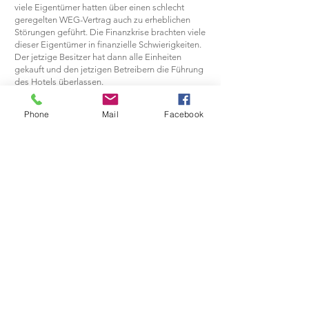
viele Eigentümer hatten über einen schlecht
geregelten WEG-Vertrag auch zu erheblichen
Störungen geführt. Die Finanzkrise brachten viele
dieser Eigentümer in finanzielle Schwierigkeiten.
Der jetzige Besitzer hat dann alle Einheiten
gekauft und den jetzigen Betreibern die Führung
des Hotels überlassen.
Das Hotel wird im Moment von zwei jungen
Phone
Mail
Facebook
Brüdern geführt, die mit viel Engagement und
neuen Aktionen das Geschäftsfeld positiv
beeinflussen. Es werden Hochzeitsfeiern und
andere Veranstaltungen geplant und
durchgeführt. Auch Catering wird angeboten,
sowie regelmäßige Grillabende oder andere
Sonderveranstaltungen. Die Brüder sprechen
muttersprachlich deutsch und dänisch, und
natürlich auch fließend englisch. Das Restaurant
genießt mittlerweile wieder einen guten Ruf und
die Teilnehmerzahlen an Sonderveranstaltungen
steigen kontinuierlich.
Um den Neustart zu ermöglichen, haben über
100 Bewohner von Vedersø Klit einen
Unterstützerverein gegründet. Jedes Mitglied